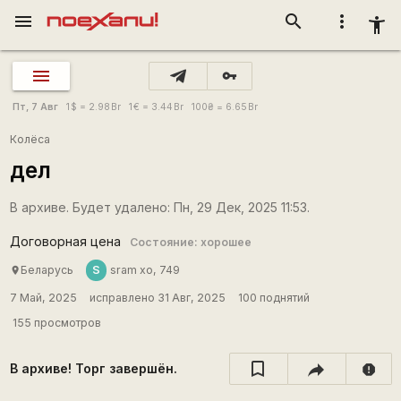
menu
search
more_vert
accessibility_new
vpn_key
Пт, 7 Авг
1
$
= 2.98
Br
1
€
= 3.44
Br
100
₴
= 6.65
Br
Колёса
дел
В архиве. Будет удалено: Пн, 29 Дек, 2025 11:53.
Договорная цена
Состояние: хорошее
S
Беларусь
sram xo, 749
place
7 Май, 2025
исправлено 31 Авг, 2025
100 поднятий
155 просмотров
В архиве! Торг завершён.
report