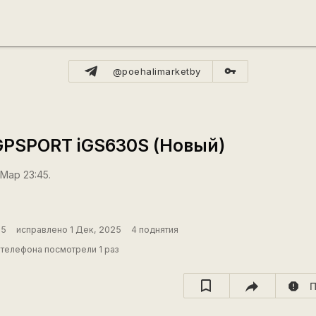
vpn_key
@poehalimarketby
GPSPORT iGS630S (Новый)
 Мар 23:45.
25
исправлено 1 Дек, 2025
4 поднятия
телефона посмотрели 1 раз
report
П