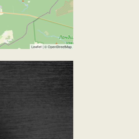
Leaflet
| ©
OpenStreetMap