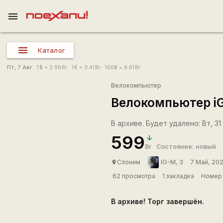
menu
Каталог
Пт, 7 Авг
1
$
= 2.96
Br
1
€
= 3.41
Br
100
₴
= 6.61
Br
Велокомпьютер
Велокомпьютер i
В архиве. Будет удалено: Вт, 31
599
Br
Состояние: новый
Слоним
IG-M, 3
7 Май, 20
place
62 просмотра
1 закладка
Номер 
В архиве! Торг завершён.