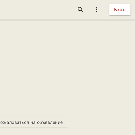
search
more_vert
Вход
ожаловаться на объявление