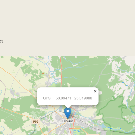
з.
×
GPS
53.09471
25.319088