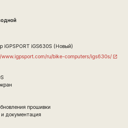
водной
р iGPSPORT iGS630S (Новый)
//www.igpsport.com/ru/bike-computers/igs630s/
0S
экран
0
обновления прошивки
 и документация