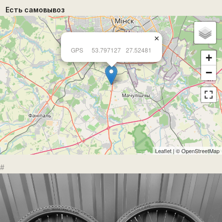
Есть самовывоз
×
GPS
53.797127
27.52481
+
−
Leaflet
| ©
OpenStreetMap
#