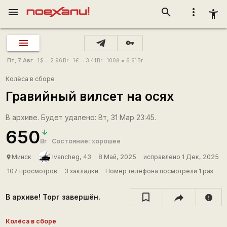
menu
search
more_vert
accessibility_new
vpn_key
Пт, 7 Авг
1
$
= 2.96
Br
1
€
= 3.41
Br
100
₴
= 6.61
Br
Колёса в сборе
Гравийный вилсет на осях
В архиве. Будет удалено: Вт, 31 Мар 23:45.
650
Br
Состояние: хорошее
Минск
Ivancheg, 43
8 Май, 2025
исправлено 1 Дек, 2025
place
107 просмотров
3 закладки
Номер телефона посмотрели 1 раз
В архиве! Торг завершён.
report
Колёса в сборе