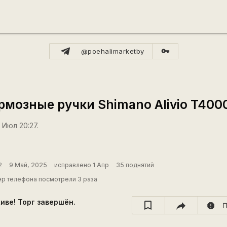
vpn_key
@poehalimarketby
мозные ручки Shimano Alivio T400
 Июл 20:27.
2
9 Май, 2025
исправлено 1 Апр
35 поднятий
р телефона посмотрели 3 раза
хиве! Торг завершён.
report
П