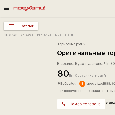
menu
Каталог
Чт, 6 Авг
1
$
= 2.96
Br
1
€
= 3.42
Br
100
₴
= 6.61
Br
Тормозные ручки
Оригинальные тор
В архиве. Будет удалено: Чт, 30
80
Br
Состояние: новый
S
Бобруйск
specialized888, 6
place
137 просмотров
1 закладка
Номе
В ар
call
Номер телефона