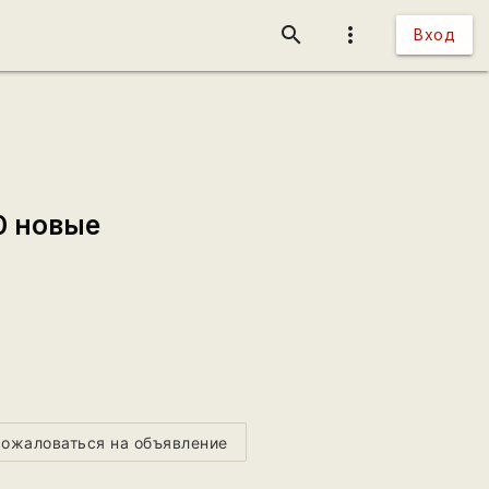
search
more_vert
Вход
0 новые
ожаловаться на объявление