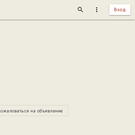
search
more_vert
Вход
ожаловаться на объявление