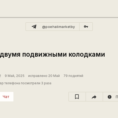
vpn_key
@poehalimarketby
 двумя подвижными колодками
2
9 Май, 2025
исправлено 20 Май
79 поднятий
р телефона посмотрели 3 раза
Чат
report
П