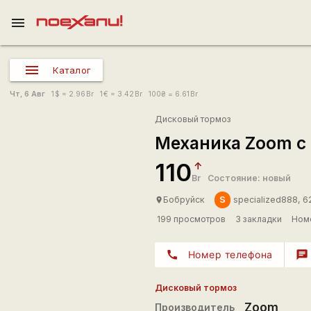
menu
Каталог
Чт, 6 Авг
1
$
= 2.96
Br
1
€
= 3.42
Br
100
₴
= 6.61
Br
Дисковый тормоз
Механика Zoom с
110
Br
Состояние: новый
S
Бобруйск
specialized888, 6
place
199 просмотров
3 закладки
Номе
call
Номер телефона
chat
Дисковый тормоз
Zoom
Производитель