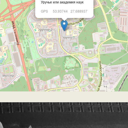
Уручье или академия наук
GPS
53.93744
27.688937