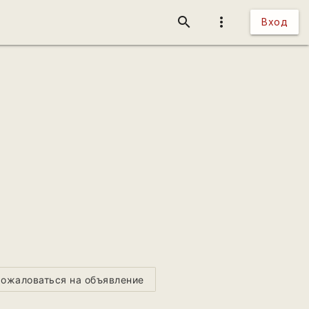
search
more_vert
Вход
ожаловаться на объявление