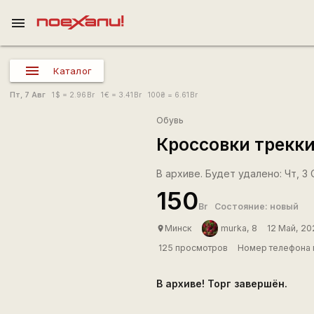
menu
Каталог
Пт, 7 Авг
1
$
= 2.96
Br
1
€
= 3.41
Br
100
₴
= 6.61
Br
Обувь
Кроссовки трекк
В архиве. Будет удалено: Чт, 3 С
150
Br
Состояние: новый
Минск
murka, 8
12 Май, 20
place
125 просмотров
Номер телефона 
В архиве! Торг завершён.