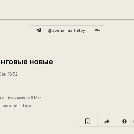
vpn_key
@poehalimarketby
инговые новые
ен 16:52.
25
исправлено 6 Май
посмотрели 1 раз
report
П