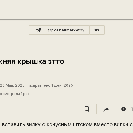
vpn_key
@poehalimarketby
хняя крышка зтто
23 Май, 2025
исправлено 1 Дек, 2025
осмотрели 1 раз
report
П
т вставить вилку с конусным штоком вместо вилки