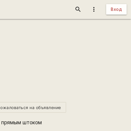
search
more_vert
Вход
ожаловаться на объявление
 с прямым штоком