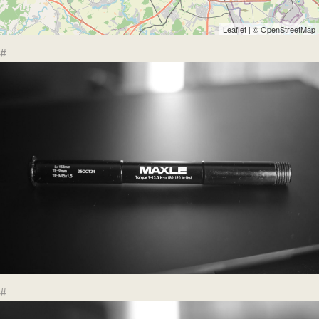
Leaflet
| ©
OpenStreetMap
#
#