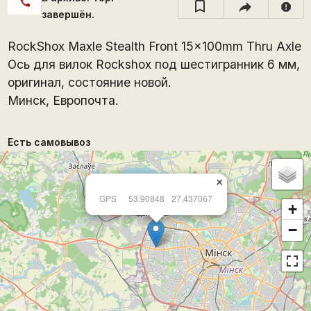
call
report
завершён.
RockShox Maxle Stealth Front 15x100mm Thru Axle
Ось для вилок Rockshox под шестигранник 6 мм,
оригинал, состояние новой.
Минск, Европочта.
Есть самовывоз
×
GPS
53.90848
27.437067
+
−