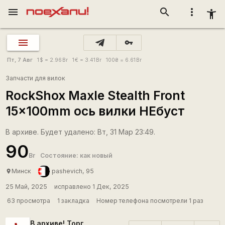
menu
search
more_vert
accessibility_new
vpn_key
Пт, 7 Авг
1
$
= 2.96
Br
1
€
= 3.41
Br
100
₴
= 6.61
Br
Запчасти для вилок
RockShox Maxle Stealth Front
15x100mm ось вилки НЕбуст
В архиве. Будет удалено: Вт, 31 Мар 23:49.
90
Br
Состояние: как новый
Минск
pashevich, 95
place
25 Май, 2025
исправлено 1 Дек, 2025
63 просмотра
1 закладка
Номер телефона посмотрели 1 раз
В архиве! Торг