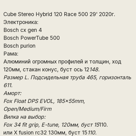
Cube Stereo Hybrid 120 Race 500 29' 2020г.
Электроника:
Bosch cx gen 4
Bosch PowerTube 500
Bosch purion
Рама:
Алюминий огромных профилей и толщин, ход
120мм, стакан конус, буст ось 12
148.
Размер L. Подсидельная труба 465, горизонталь
611.
Аморт:
Fox Float DPS EVOL, 185x55mm,
Open/Medium/Firm
Вилка на выбор:
Fox 34 fit grip, E-tune, 120мм, буст 15
110.
или X fusion rc32 130мм, буст 15
110.