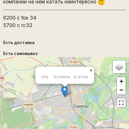
компании на нем катать неинтересно
:)
6200 с fox 34
5700 c rc32
Есть доставка
Есть самовывоз
×
GPS
52.436834
30.97434
+
−