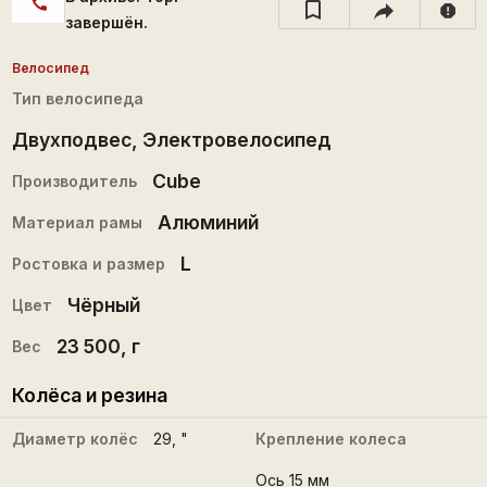
call
report
завершён.
Велосипед
Тип велосипеда
Двухподвес
,
Электровелосипед
Cube
Производитель
Алюминий
Материал рамы
L
Ростовка и размер
Чёрный
Цвет
23 500
, г
Вес
Колёса и резина
Диаметр колёс
29
, "
Крепление колеса
Ось 15 мм