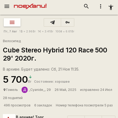
menu
search
more_vert
accessibility_new
vpn_key
Пт, 7 Авг
1
$
= 2.96
Br
1
€
= 3.41
Br
100
₴
= 6.61
Br
Велосипед
Cube Stereo Hybrid 120 Race 500
29' 2020г.
В архиве. Будет удалено: Сб, 21 Ноя 11:35.
5 700
Br
Состояние: хорошее
Д
Гомель
_Cyanide_, 29
26 Май, 2025
исправлено 24 Июл
place
28 поднятий
496 просмотров
6 закладок
Номер телефона посмотрели 5 раз
В архиве! Торг