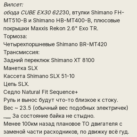
Вилсет:
обода CUBE EX30 622
30, втулки Shimano FH-
MT510-B и Shimano HB-MT400-B, плюсовые
покрышки Maxxis Rekon 2.6" Exo TR.
Тормоза:
Четырехпоршневые Shimano BR-MT420
Трансмиссия:
Задний переклюк Shimano XT 8100
Манетка SLX
Кассета Shimano SLX 51-10
Цепь SLX.
Седло Natural Fit Sequence+
Руль и вынос будут что-то близкое к стоку.
Вес ~ 23.5 (обычный вес подобных электричек)
_
__
За состояние байка не стыдно.
Менее 100км назад плановое ТО двигателя с
заменой части расходников, по движку всё гуд.