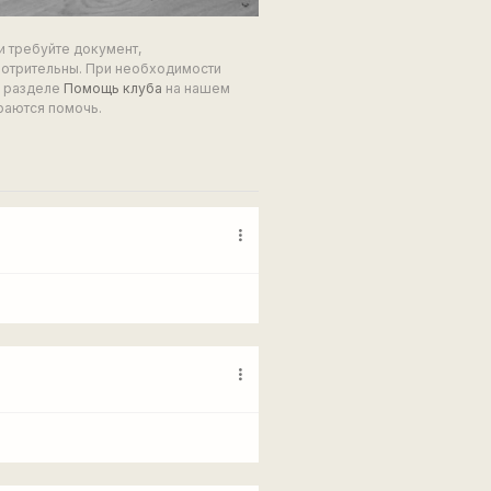
и требуйте документ,
мотрительны. При необходимости
в разделе
Помощь клуба
на нашем
раются помочь.
more_vert
more_vert