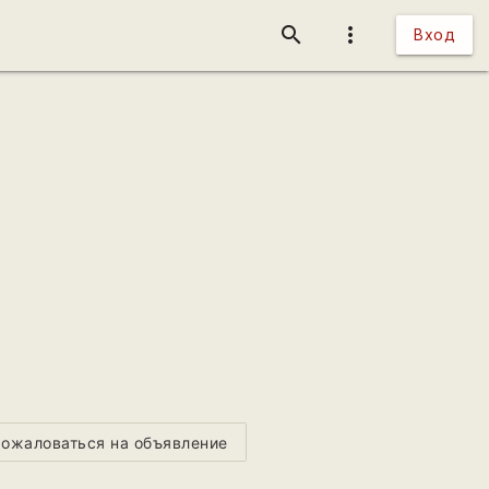
search
more_vert
Вход
ожаловаться на объявление