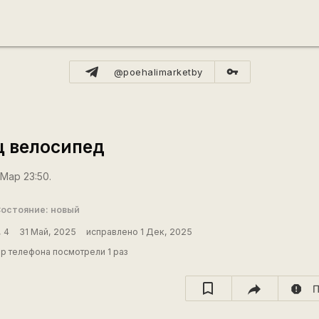
vpn_key
@poehalimarketby
ц велосипед
 Мар 23:50.
остояние: новый
 4
31 Май, 2025
исправлено 1 Дек, 2025
р телефона посмотрели 1 раз
report
П