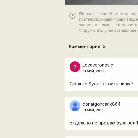
Поехали! не несёт ответствен
error_outline
подтверждающий право владен
запросите помощь стороннего 
Форуме. В случае возникновен
Комментарии,
3
Levavoronovic
G
31 Май, 2025
Сколько будет стоить вилка?
donatgoncarik864
31 Май, 2025
отдельно не продам фулл вел 