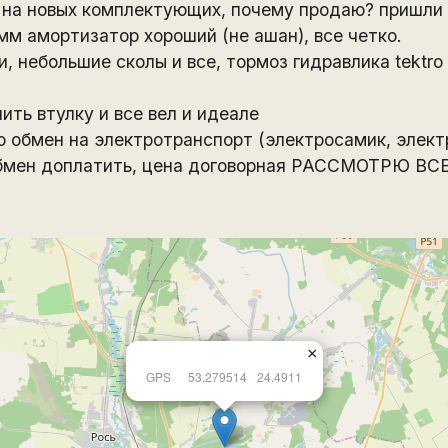
 на новых комплектующих, почему продаю? пришли 
мм амортизатор хороший (не ашан), все четко.
, небольшие сколы и все, тормоз гидравлика tektro
ить втулку и все вел и идеале
о обмен на электротранспорт (электросамик, элект
 обмен доплатить, цена договорная РАССМОТРЮ 
×
GPS
53.279514
24.4911