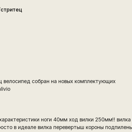
/стритец
d
 велосипед собран на новых комплектующих
ivio
 характеристики ноги 40мм ход вилки 250мм!! вилк
просто в идеале вилка перевертыш короны подпилены