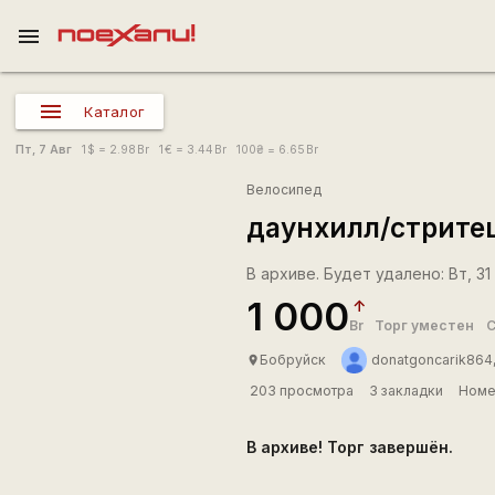
menu
Каталог
Пт, 7 Авг
1
$
= 2.98
Br
1
€
= 3.44
Br
100
₴
= 6.65
Br
Велосипед
даунхилл/стрите
В архиве. Будет удалено: Вт, 31
1 000
Br
Торг уместен
С
Бобруйск
donatgoncarik864,
place
203 просмотра
3 закладки
Номе
В архиве! Торг завершён.