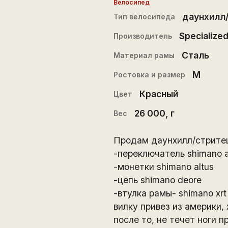
Велосипед
даунхилл
Тип велосипеда
Specialize
Производитель
Сталь
Материал рамы
M
Ростовка и размер
Красный
Цвет
26 000
, г
Вес
Продам даунхилл/стритец
-переключатель shimano al
-монетки shimano altus
-цепь shimano deore
-втулка рамы- shimano xrt
вилку привез из америки,
после то, не течет ноги 