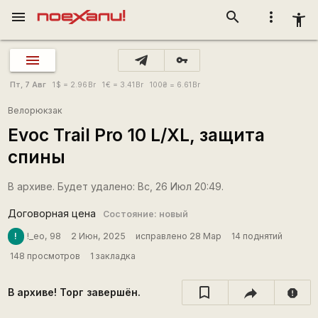
menu
search
more_vert
accessibility_new
vpn_key
Пт, 7 Авг
1
$
= 2.96
Br
1
€
= 3.41
Br
100
₴
= 6.61
Br
Велорюкзак
Evoc Trail Pro 10 L/XL, защита
спины
В архиве. Будет удалено: Вс, 26 Июл 20:49.
Договорная цена
Состояние: новый
!
!_eo, 98
2 Июн, 2025
исправлено 28 Мар
14 поднятий
148 просмотров
1 закладка
В архиве! Торг завершён.
report