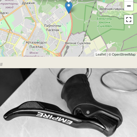
−
Leaflet
| ©
OpenStreetMap
#