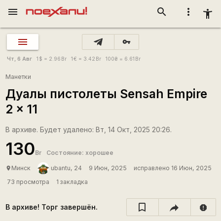
menu
search
more_vert
accessibility_new
vpn_key
Чт, 6 Авг
1
$
= 2.96
Br
1
€
= 3.42
Br
100
₴
= 6.61
Br
Манетки
Дуалы пистолеты Sensah Empire
2 x 11
В архиве. Будет удалено: Вт, 14 Окт, 2025 20:26.
130
Br
Состояние: хорошее
Минск
ubantu, 24
9 Июн, 2025
исправлено 16 Июн, 2025
place
73 просмотра
1 закладка
В архиве! Торг завершён.
report