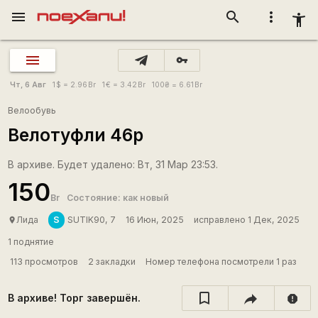
menu
search
more_vert
accessibility_new
vpn_key
Чт, 6 Авг
1
$
= 2.96
Br
1
€
= 3.42
Br
100
₴
= 6.61
Br
Велообувь
Велотуфли 46р
В архиве. Будет удалено: Вт, 31 Мар 23:53.
150
Br
Состояние: как новый
S
Лида
SUTIK90, 7
16 Июн, 2025
исправлено 1 Дек, 2025
place
1 поднятие
113 просмотров
2 закладки
Номер телефона посмотрели 1 раз
В архиве! Торг завершён.
report