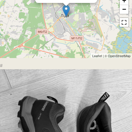
+
−
Leaflet
| ©
OpenStreetMap
#