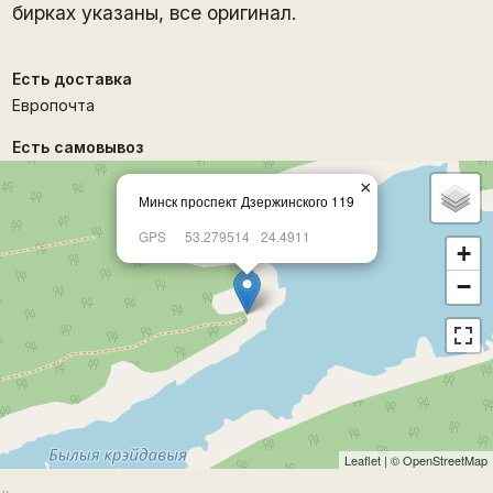
бирках указаны, все оригинал.
Есть доставка
Европочта
Есть самовывоз
×
Минск проспект Дзержинского 119
GPS
53.279514
24.4911
+
−
Leaflet
| ©
OpenStreetMap