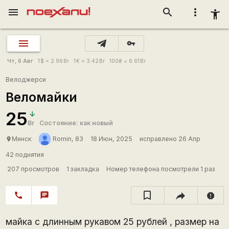
menu
search
more_vert
accessibility_new
vpn_key
Чт, 6 Авг
1
$
= 2.96
Br
1
€
= 3.42
Br
100
₴
= 6.61
Br
Велоджерси
Веломайки
25
Br
Состояние: как новый
Минск
Romin, 83
18 Июн, 2025
исправлено 26 Апр
place
42 поднятия
207 просмотров
1 закладка
Номер телефона посмотрели 1 раз
call
chat
report
майка с длинным рукавом 25 рублей , размер на