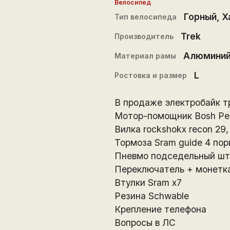
Велосипед
Горный
,
Х
Тип велосипеда
Trek
Производитель
Алюмини
Материал рамы
L
Ростовка и размер
В продаже электробайк т
Мотор-помощник Bosh Per
Вилка rockshokx recon 29,
Тормоза Sram guide 4 по
Пневмо подседельный шт
Переключатель + монетка
Втулки Sram x7
Резина Schwable
Крепление телефона
Вопросы в ЛС