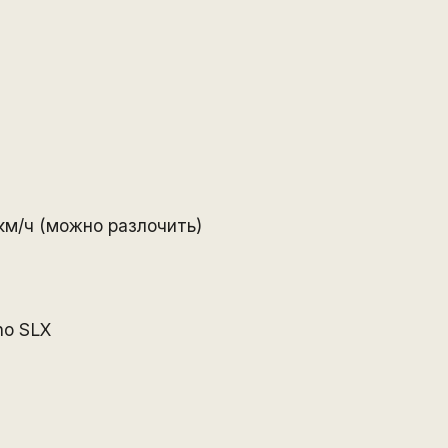
км/ч (можно разлочить)
no SLX