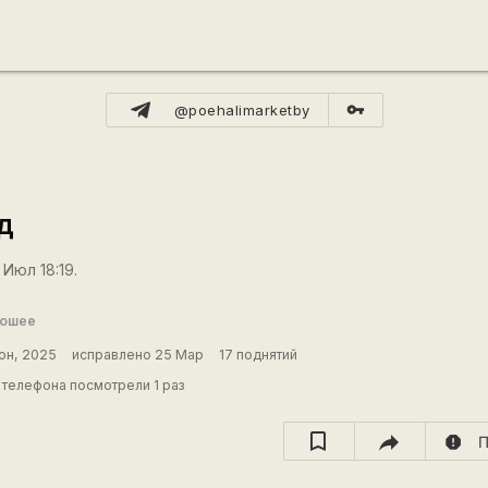
vpn_key
@poehalimarketby
д
 Июл 18:19.
рошее
юн, 2025
исправлено 25 Мар
17 поднятий
телефона посмотрели 1 раз
report
П