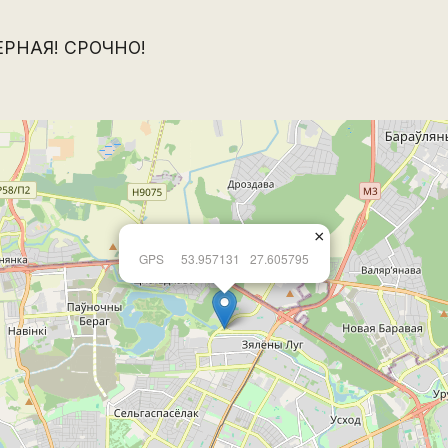
РНАЯ! СРОЧНО!
×
GPS
53.957131
27.605795