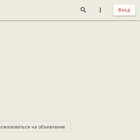
search
more_vert
Вход
ожаловаться на объявление