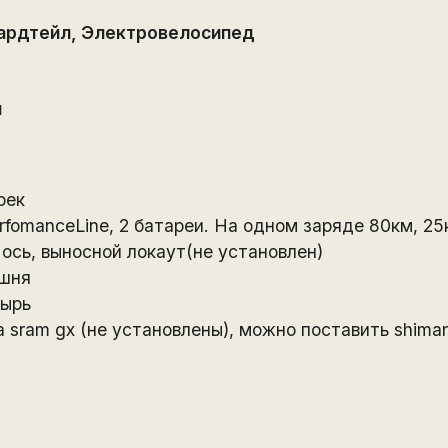
ардтейл
,
Электровелосипед
й
рек
fomanceLine, 2 батареи. На одном заряде 80км, 25
 ось, выносной локаут(не установлен)
ршня
ырь
 sram gx (не установлены), можно поставить shima