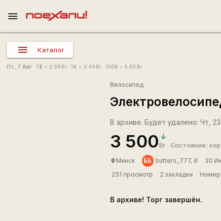
menu
Каталог
Пт, 7 Авг
1
$
= 2.98
Br
1
€
= 3.44
Br
100
₴
= 6.65
Br
Велосипед
Электровелосипе
В архиве. Будет удалено: Чт, 23
3 500
Br
Состояние: хо
ББ
Минск
butters_777, 6
30 И
place
251 просмотр
2 закладки
Номер 
В архиве! Торг завершён.