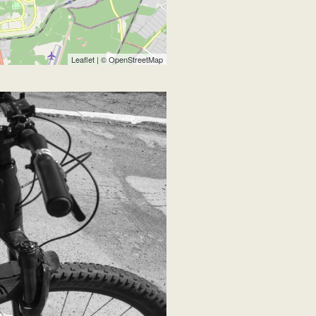
Leaflet
| ©
OpenStreetMap