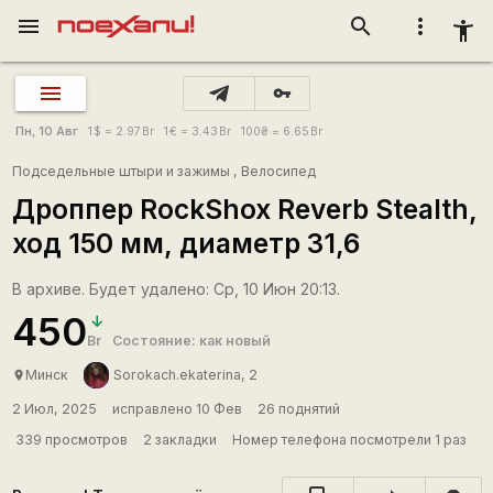
menu
search
more_vert
accessibility_new
vpn_key
Пн, 10 Авг
1
$
= 2.97
Br
1
€
= 3.43
Br
100
₴
= 6.65
Br
Подседельные штыри и зажимы
,
Велосипед
Дроппер RосkShох Rеvеrb Stеаlth,
ход 150 мм, диаметр 31,6
В архиве. Будет удалено: Ср, 10 Июн 20:13.
450
Br
Состояние: как новый
Минск
Sorokach.ekaterina, 2
place
2 Июл, 2025
исправлено 10 Фев
26 поднятий
339 просмотров
2 закладки
Номер телефона посмотрели 1 раз