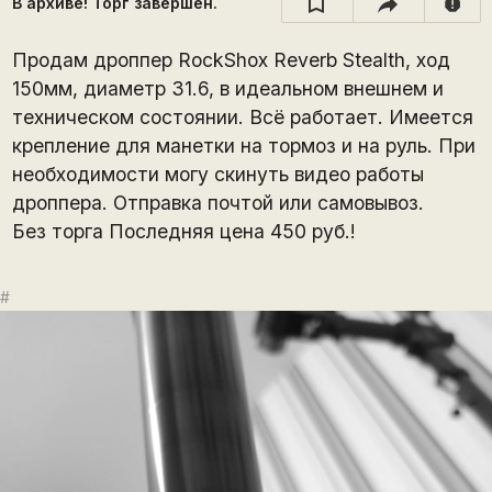
В архиве! Торг завершён.
report
Продам дроппер RосkShох Rеvеrb Stеаlth, ход
150мм, диаметр 31.6, в идеальном внешнем и
техническом состоянии. Всё работает. Имеется
крепление для манетки на тормоз и на руль. При
необходимости могу скинуть видео работы
дроппера. Отправка почтой или самовывоз.
‎Без торга Последняя цена 450 руб.!
#