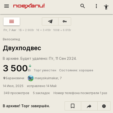
menu
search
more_vert
accessibility_new
vpn_key
Пт, 7 Авг
1
$
= 2.96
Br
1
€
= 3.41
Br
100
₴
= 6.61
Br
Велосипед
Двухподвес
В архиве. Будет удалено: Пт, 11 Сен 23:24.
3 500
Br
Торг уместен
Состояние: хорошее
Барановичи
maeyskuimakar, 7
place
14 Июл, 2025
исправлено 14 Май
349 просмотров
5 закладок
Номер телефона посмотрели 1 раз
В архиве! Торг завершён.
report