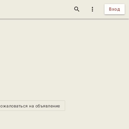
search
more_vert
Вход
ожаловаться на объявление