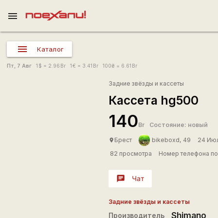
menu
Каталог
Пт, 7 Авг
1
$
= 2.96
Br
1
€
= 3.41
Br
100
₴
= 6.61
Br
Задние звёзды и кассеты
Кассета hg500
140
Br
Состояние: новый
Брест
bikeboxd, 49
24 Ию
place
82 просмотра
Номер телефона по
chat
Чат
Задние звёзды и кассеты
Shimano
Производитель