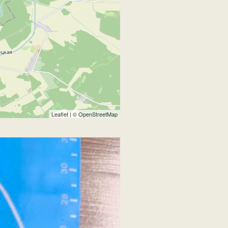
Leaflet
| ©
OpenStreetMap