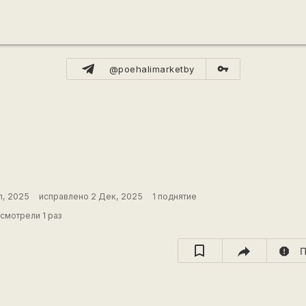
vpn_key
@poehalimarketby
л, 2025
исправлено 2 Дек, 2025
1 поднятие
смотрели 1 раз
report
П