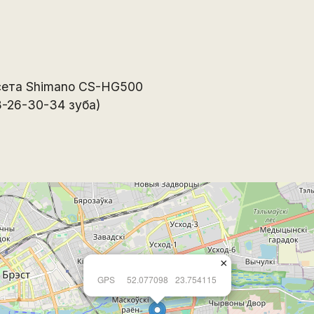
сета Shimano CS-HG500
23-26-30-34 зуба)
×
GPS
52.077098
23.754115