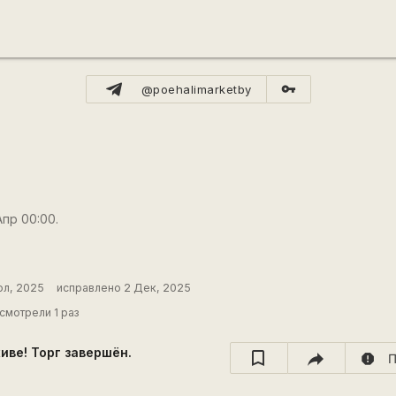
vpn_key
@poehalimarketby
Апр 00:00.
юл, 2025
исправлено 2 Дек, 2025
смотрели 1 раз
хиве! Торг завершён.
report
П