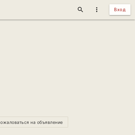
search
more_vert
Вход
ожаловаться на объявление