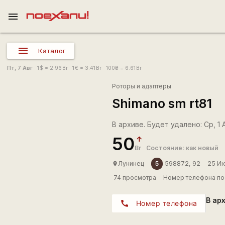
menu
Каталог
Пт, 7 Авг
1
$
= 2.96
Br
1
€
= 3.41
Br
100
₴
= 6.61
Br
Роторы и адаптеры
Shimano sm rt81
В архиве. Будет удалено: Ср, 1 
50
Br
Состояние: как новый
5
Лунинец
598872, 92
25 И
place
74 просмотра
Номер телефона по
В ар
call
Номер телефона