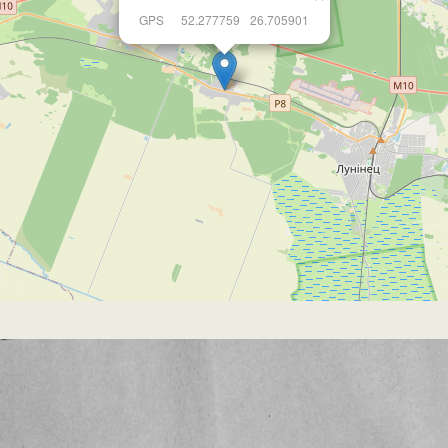
GPS
52.277759
26.705901