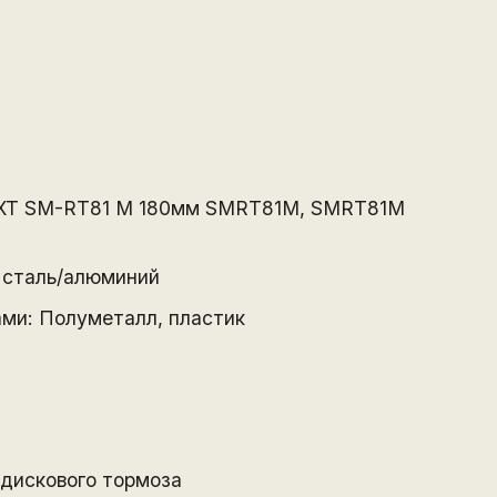
 XT SM-RT81 M 180мм SMRT81M, SMRT81M
сталь/алюминий
ми: Полуметалл, пластик
 дискового тормоза