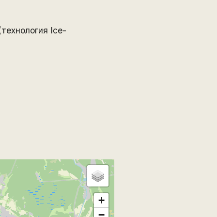
технология Ice-
+
−