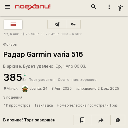
menu
search
more_vert
accessibility_new
vpn_key
Чт, 6 Авг
1
$
= 2.96
Br
1
€
= 3.42
Br
100
₴
= 6.61
Br
Фонарь
Радар Garmin varia 516
В архиве. Будет удалено: Ср, 1 Апр 00:03.
385
Br
Торг уместен
Состояние: хорошее
Минск
ubantu, 24
8 Авг, 2025
исправлено 2 Дек, 2025
place
3 поднятия
111 просмотров
1 закладка
Номер телефона посмотрели 1 раз
В архиве! Торг завершён.
report