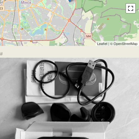
Leaflet
| ©
OpenStreetMap
#