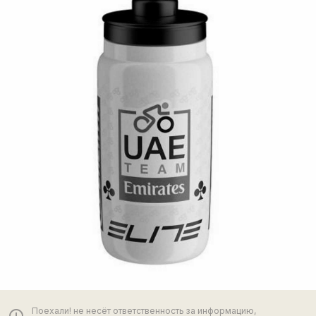
Поехали! не несёт ответственность за информацию,
error_outline