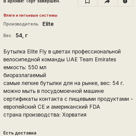
В архиве! Торг завершён.
report
Фляги и питьевые системы
Elite
Производитель
54
, г
Вес
Бутылка Elite Fly в цветах профессиональной
велосипедной команды UAE Team Emirates
емкость: 550 мл
биоразлагаемый
самые легкие бутылки для на рынке, вес: 54 г.
можно мыть в посудомоечной машине
сертификаты контакта с пищевыми продуктами -
европейский CE и американский FDA
страна производства: Хорватия
Есть доставка