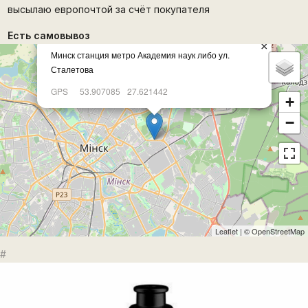
высылаю европочтой за счёт покупателя
Есть самовывоз
×
Минск станция метро Академия наук либо ул.
Сталетова
GPS
53.907085
27.621442
+
−
Leaflet
| ©
OpenStreetMap
#