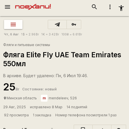
menu
search
more_vert
accessibility_new
vpn_key
Чт, 6 Авг
1
$
= 2.96
Br
1
€
= 3.42
Br
100
₴
= 6.61
Br
Фляги и питьевые системы
Фляга Elite Fly UAE Team Emirates
550мл
В архиве. Будет удалено: Пн, 6 Июл 19:46.
25
Br
Состояние: новый
m
Минская область
mendeleev, 526
place
29 Авг, 2025
исправлено 8 Мар
14 поднятий
92 просмотра
1 закладка
Номер телефона посмотрели 1 раз