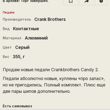
В архиве! Торг завершён.
report
Педали
Crank Brothers
Производитель
Контактные
Вид
Алюминий
Материал
Серый
Цвет
355
, г
Вес
Продам новые педали Crankbrothers Candy 2.
Педали абсолютно новые, куплены «про запас»,
но не пригодились. Полный комплект. Плюс еще
две пары шипов дополнительно.
Есть самовывоз