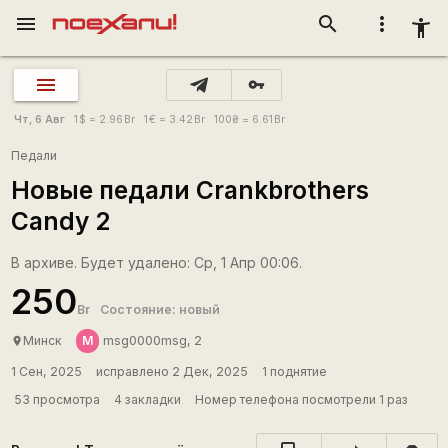
menu
search
more_vert
accessibility_new
vpn_key
Чт, 6 Авг
1
$
= 2.96
Br
1
€
= 3.42
Br
100
₴
= 6.61
Br
Педали
Новые педали Crankbrothers
Candy 2
В архиве. Будет удалено: Ср, 1 Апр 00:06.
250
Br
Состояние: новый
M
Минск
msg0000msg, 2
place
1 Сен, 2025
исправлено 2 Дек, 2025
1 поднятие
53 просмотра
4 закладки
Номер телефона посмотрели 1 раз