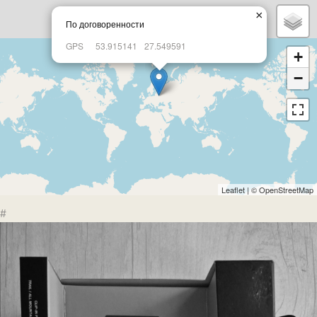
×
По договоренности
GPS
53.915141
27.549591
+
−
Leaflet
| ©
OpenStreetMap
#