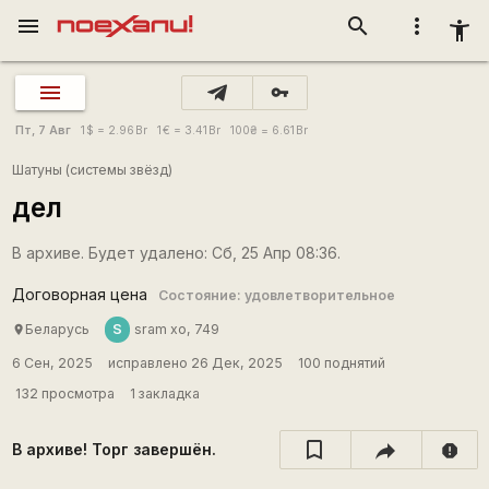
menu
search
more_vert
accessibility_new
vpn_key
Пт, 7 Авг
1
$
= 2.96
Br
1
€
= 3.41
Br
100
₴
= 6.61
Br
Шатуны (системы звёзд)
дел
В архиве. Будет удалено: Сб, 25 Апр 08:36.
Договорная цена
Состояние: удовлетворительное
S
Беларусь
sram xo, 749
place
6 Сен, 2025
исправлено 26 Дек, 2025
100 поднятий
132 просмотра
1 закладка
В архиве! Торг завершён.
report