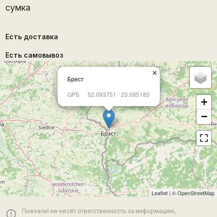
сумка
Есть доставка
Есть самовывоз
×
Брест
GPS
52.093751
23.685185
+
−
Leaflet
| ©
OpenStreetMap
Поехали! не несёт ответственность за информацию,
error_outline