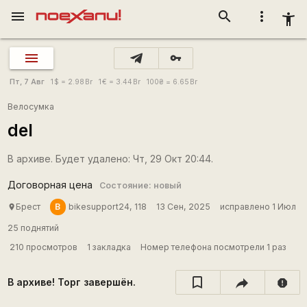
menu
search
more_vert
accessibility_new
vpn_key
Пт, 7 Авг
1
$
= 2.98
Br
1
€
= 3.44
Br
100
₴
= 6.65
Br
Велосумка
del
В архиве. Будет удалено: Чт, 29 Окт 20:44.
Договорная цена
Состояние: новый
B
Брест
bikesupport24, 118
13 Сен, 2025
исправлено 1 Июл
place
25 поднятий
210 просмотров
1 закладка
Номер телефона посмотрели 1 раз
В архиве! Торг завершён.
report