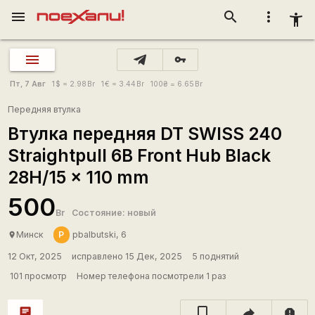
menu
search
more_vert
accessibility_new
vpn_key
Пт, 7 Авг
1
$
= 2.98
Br
1
€
= 3.44
Br
100
₴
= 6.65
Br
Передняя втулка
Втулка передняя DT SWISS 240
Straightpull 6B Front Hub Black
28H/15 x 110 mm
500
Br
Состояние: новый
P
Минск
pbalbutski, 6
place
12 Окт, 2025
исправлено 15 Дек, 2025
5 поднятий
101 просмотр
Номер телефона посмотрели 1 раз
chat
report