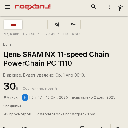
menu
search
more_vert
accessibility_new
vpn_key
Чт, 6 Авг
1
$
= 2.96
Br
1
€
= 3.42
Br
100
₴
= 6.61
Br
Цепь
Цепь SRAM NX 11-speed Chain
PowerChain PC 1110
В архиве. Будет удалено: Ср, 1 Апр 00:13.
30
Br
Состояние: новый
H
Минск
h3lli, 17
13 Окт, 2025
исправлено 2 Дек, 2025
place
1 поднятие
48 просмотров
Номер телефона посмотрели 1 раз