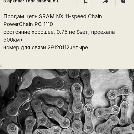
В архиве! Торг завершён.
report
Продам цепь SRAM NX 11-speed Chain
PowerChain PC 1110
состояние хорошее, 0.75 не бьет, проехала
500км+-
номер для связи 29120112четыре
#