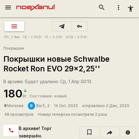
menu
search
more_vert
accessibility_new
vpn_key
Пт, 7 Авг
1
$
= 2.96
Br
1
€
= 3.41
Br
100
₴
= 6.61
Br
Покрышки
Покрышки новые Schwalbe
Rocket Ron EVO 29x2,25''
В архиве. Будет удалено: Ср, 1 Апр 00:13.
180
Br
Состояние: новый
B
Могилев
Bar5, 2
14 Окт, 2025
исправлено 2 Дек, 2025
place
48 просмотров
Номер телефона посмотрели 2 раза
В архиве! Торг
call
report
завершён.