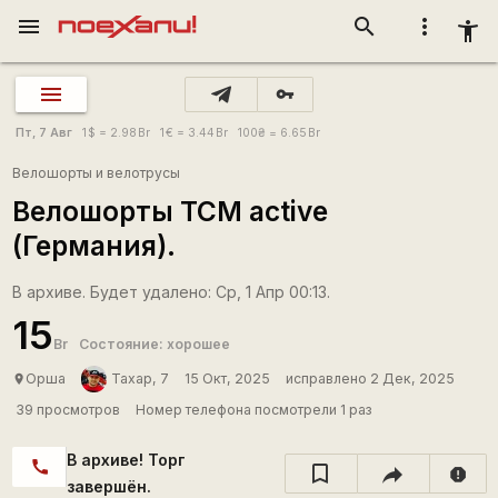
menu
search
more_vert
accessibility_new
vpn_key
Пт, 7 Авг
1
$
= 2.98
Br
1
€
= 3.44
Br
100
₴
= 6.65
Br
Велошорты и велотрусы
Велошорты TCM active
(Германия).
В архиве. Будет удалено: Ср, 1 Апр 00:13.
15
Br
Состояние: хорошее
Орша
Тахар, 7
15 Окт, 2025
исправлено 2 Дек, 2025
place
39 просмотров
Номер телефона посмотрели 1 раз
В архиве! Торг
call
report
завершён.