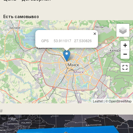
Есть самовывоз
×
GPS
53.911017
27.530826
+
−
Leaflet
| ©
OpenStreetMap
#