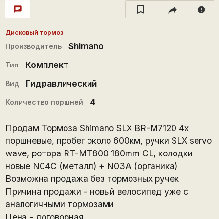
chat
report
Дисковый тормоз
Shimano
Производитель
Комплект
Тип
Гидравлический
Вид
4
Количество поршней
Продам Тормоза Shimano SLX BR-M7120 4х
поршневые, пробег около 600км, ручки SLX servo
wave, ротора RT-MT800 180mm CL, колодки
новые N04C (металл) + N03A (органика)
Возможна продажа без тормозных ручек
Причина продажи - новый велосипед уже с
аналогичными тормозами
Цена - договорная