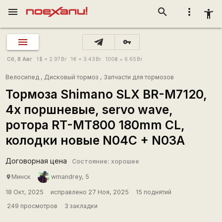
menu
search
more_vert
accessibility_new
vpn_key
Сб, 8 Авг
1
$
= 2.97
Br
1
€
= 3.43
Br
100
₴
= 6.65
Br
Велосипед
,
Дисковый тормоз
,
Запчасти для тормозов
Тормоза Shimano SLX BR-M7120,
4х поршневые, servo wave,
ротора RT-MT800 180mm CL,
колодки новые N04C + N03A
Договорная цена
Состояние: хорошее
Минск
wmandrey, 5
place
18 Окт, 2025
исправлено 27 Ноя, 2025
15 поднятий
249 просмотров
3 закладки