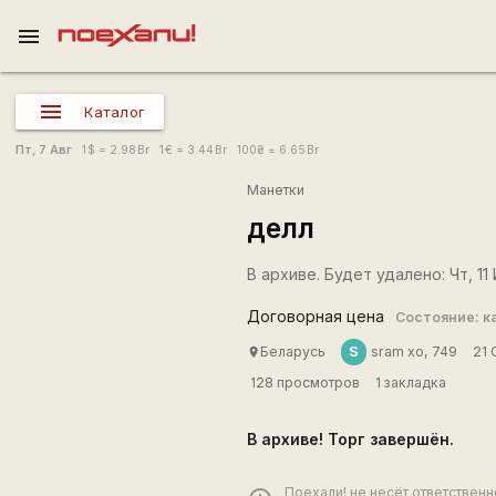
menu
Каталог
Пт, 7 Авг
1
$
= 2.98
Br
1
€
= 3.44
Br
100
₴
= 6.65
Br
Манетки
делл
В архиве. Будет удалено: Чт, 11
Договорная цена
Состояние: к
S
Беларусь
sram xo, 749
21 
place
128 просмотров
1 закладка
В архиве! Торг завершён.
Поехали! не несёт ответствен