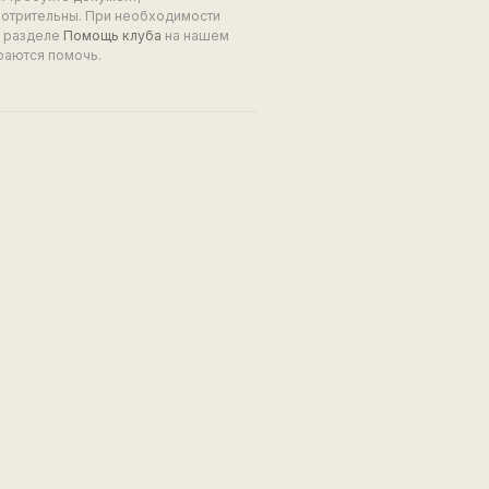
мотрительны. При необходимости
в разделе
Помощь клуба
на нашем
раются помочь.