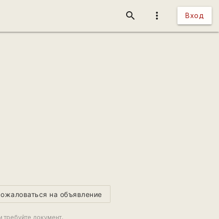
search
more_vert
Вход
ожаловаться на объявление
и требуйте документ,