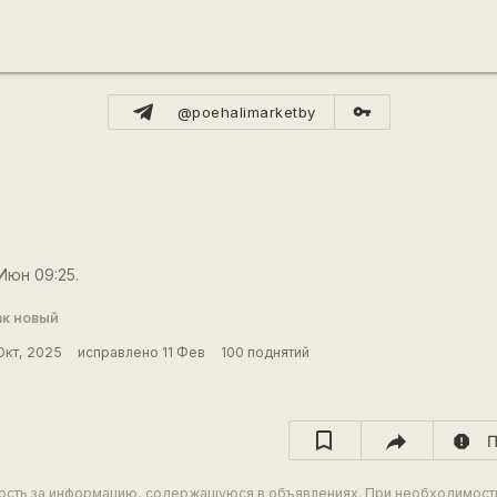
vpn_key
@poehalimarketby
 Июн 09:25.
ак новый
Окт, 2025
исправлено 11 Фев
100 поднятий
report
П
ность за информацию, содержащуюся в объявлениях. При необходимост