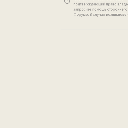
error_outline
подтверждающий право владен
запросите помощь стороннего 
Форуме. В случае возникновен