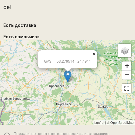
del
Есть доставка
Есть самовывоз
×
GPS
53.279514
24.4911
+
−
Leaflet
| ©
OpenStreetMap
Поехали! не несёт ответственность за информацию,