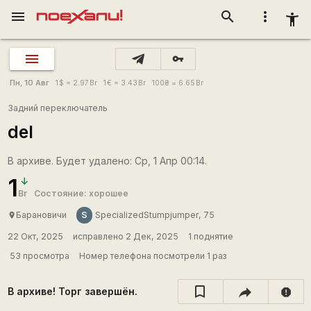
menu
search
more_vert
accessibility_new
vpn_key
Пн, 10 Авг
1
$
= 2.97
Br
1
€
= 3.43
Br
100
₴
= 6.65
Br
Задний переключатель
del
В архиве. Будет удалено: Ср, 1 Апр 00:14.
1
Br
Состояние: хорошее
S
Барановичи
SpecializedStumpjumper, 75
place
22 Окт, 2025
исправлено 2 Дек, 2025
1 поднятие
53 просмотра
Номер телефона посмотрели 1 раз
В архиве! Торг завершён.
report