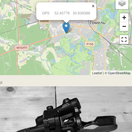
×
GPS
52.40776
30.939388
+
−
Leaflet
| ©
OpenStreetMap
#