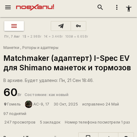
menu
search
more_vert
accessibility_new
vpn_key
Пт, 7 Авг
1
$
= 2.98
Br
1
€
= 3.44
Br
100
₴
= 6.65
Br
Манетки
,
Роторы и адаптеры
Matchmaker (адаптерт) I-Spec EV
для Shimano манеток и тормозов
В архиве. Будет удалено: Пн, 21 Сен 18:46.
60
Br
Состояние: как новый
Гомель
AC-9, 17
30 Окт, 2025
исправлено 24 Май
place
97 поднятий
247 просмотров
5 закладок
Номер телефона посмотрели 1 раз