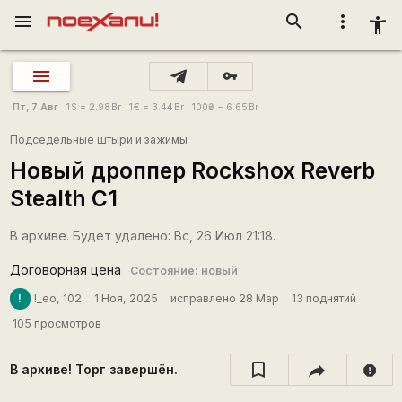
menu
search
more_vert
accessibility_new
vpn_key
Пт, 7 Авг
1
$
= 2.98
Br
1
€
= 3.44
Br
100
₴
= 6.65
Br
Подседельные штыри и зажимы
Новый дроппер Rockshox Reverb
Stealth C1
В архиве. Будет удалено: Вс, 26 Июл 21:18.
Договорная цена
Состояние: новый
!
!_eo, 102
1 Ноя, 2025
исправлено 28 Мар
13 поднятий
105 просмотров
В архиве! Торг завершён.
report