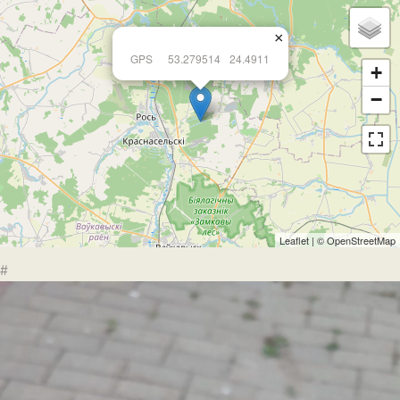
×
GPS
53.279514
24.4911
+
−
Leaflet
| ©
OpenStreetMap
#