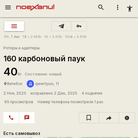
menu
search
more_vert
accessibility_new
vpn_key
Пт, 7 Авг
1
$
= 2.96
Br
1
€
= 3.41
Br
100
₴
= 6.61
Br
Роторы и адаптеры
160 карбоновый паук
40
Br
Состояние: новый
Д
Витебск
qwertyuio, 11
place
2 Ноя, 2025
исправлено 2 Дек, 2025
4 поднятия
95 просмотров
Номер телефона посмотрели 1 раз
call
chat
report
Есть самовывоз