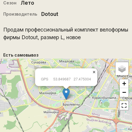
Лето
Сезон
Dotout
Производитель
Продам профессиональный комплект велоформы
фирмы Dotout, размер L, новое
Есть самовывоз
×
GPS
53.849687
27.475004
+
−