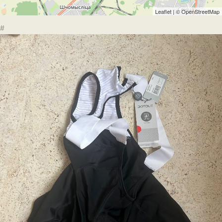
Leaflet
| ©
OpenStreetMap
#