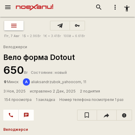
menu
search
more_vert
accessibility_new
vpn_key
Пт, 7 Авг
1
$
= 2.96
Br
1
€
= 3.41
Br
100
₴
= 6.61
Br
Велоджерси
Вело форма Dotout
650
Br
Состояние: новый
A
Минск
aliaksandrzubok_yahoocom, 11
place
3 Ноя, 2025
исправлено 2 Дек, 2025
2 поднятия
154 просмотра
1 закладка
Номер телефона посмотрели 1 раз
call
chat
report
Велоджерси