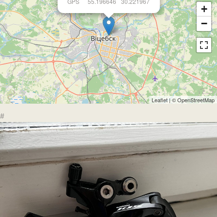
GPS
55.196646
30.221967
+
−
Leaflet
| ©
OpenStreetMap
#