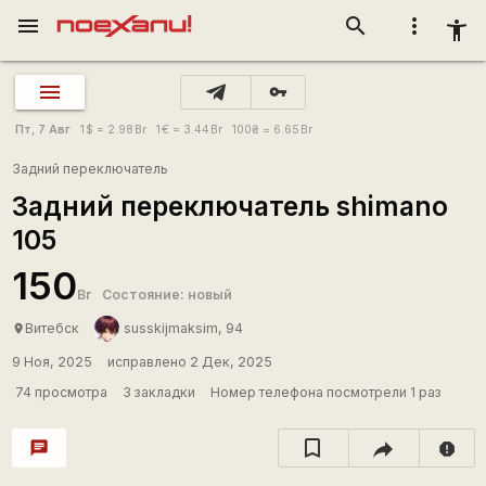
menu
search
more_vert
accessibility_new
vpn_key
Пт, 7 Авг
1
$
= 2.98
Br
1
€
= 3.44
Br
100
₴
= 6.65
Br
Задний переключатель
Задний переключатель shimano
105
150
Br
Состояние: новый
Витебск
susskijmaksim, 94
place
9 Ноя, 2025
исправлено 2 Дек, 2025
74 просмотра
3 закладки
Номер телефона посмотрели 1 раз
chat
report