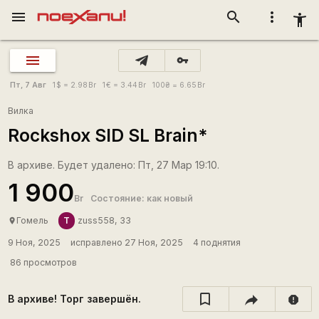
menu
search
more_vert
accessibility_new
vpn_key
Пт, 7 Авг
1
$
= 2.98
Br
1
€
= 3.44
Br
100
₴
= 6.65
Br
Вилка
Rockshox SID SL Brain*
В архиве. Будет удалено: Пт, 27 Мар 19:10.
1 900
Br
Состояние: как новый
Т
Гомель
zuss558, 33
place
9 Ноя, 2025
исправлено 27 Ноя, 2025
4 поднятия
86 просмотров
В архиве! Торг завершён.
report