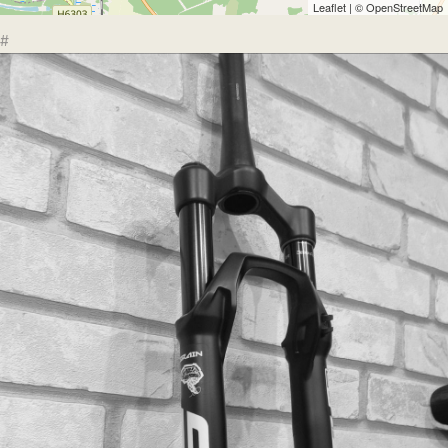
Leaflet
| ©
OpenStreetMap
#