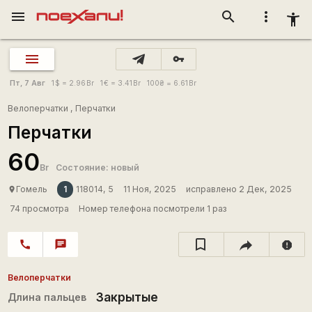
menu
search
more_vert
accessibility_new
vpn_key
Пт, 7 Авг
1
$
= 2.96
Br
1
€
= 3.41
Br
100
₴
= 6.61
Br
Велоперчатки
,
Перчатки
Перчатки
60
Br
Состояние: новый
1
Гомель
118014, 5
11 Ноя, 2025
исправлено 2 Дек, 2025
place
74 просмотра
Номер телефона посмотрели 1 раз
call
chat
report
Велоперчатки
Закрытые
Длина пальцев