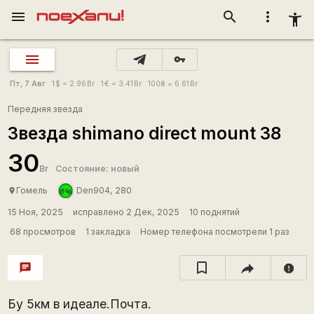
menu
search
more_vert
accessibility_new
vpn_key
Пт, 7 Авг
1
$
= 2.96
Br
1
€
= 3.41
Br
100
₴
= 6.61
Br
Передняя звезда
Звезда shimano direct mount 38
30
Br
Состояние: новый
Гомель
Den904, 280
place
15 Ноя, 2025
исправлено 2 Дек, 2025
10 поднятий
68 просмотров
1 закладка
Номер телефона посмотрели 1 раз
chat
report
Бу 5км в идеале.Почта.