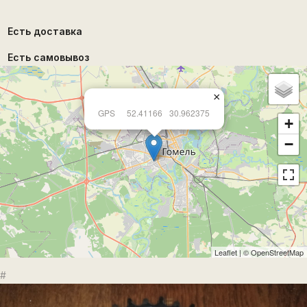
Есть доставка
Есть самовывоз
×
GPS
52.41166
30.962375
+
−
Leaflet
| ©
OpenStreetMap
#