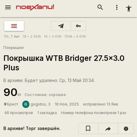
menu
search
more_vert
accessibility_new
vpn_key
Пт, 7 Авг
1
$
= 2.96
Br
1
€
= 3.41
Br
100
₴
= 6.61
Br
Покрышки
Покрышка WTB Bridger 27.5x3.0
Plus
В архиве. Будет удалено: Ср, 13 Май 20:34.
90
Br
Состояние: хорошее
G
Брест
gogidos, 3
16 Ноя, 2025
исправлено 13 Янв
place
46 просмотров
1 закладка
Номер телефона посмотрели 1 раз
В архиве! Торг завершён.
report