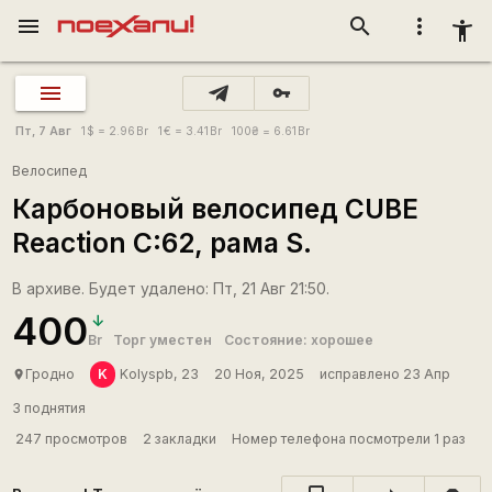
menu
search
more_vert
accessibility_new
vpn_key
Пт, 7 Авг
1
$
= 2.96
Br
1
€
= 3.41
Br
100
₴
= 6.61
Br
Велосипед
Карбоновый велосипед CUBE
Reaction C:62, рама S.
В архиве. Будет удалено: Пт, 21 Авг 21:50.
400
Br
Торг уместен
Состояние: хорошее
K
Гродно
Kolyspb, 23
20 Ноя, 2025
исправлено 23 Апр
place
3 поднятия
247 просмотров
2 закладки
Номер телефона посмотрели 1 раз