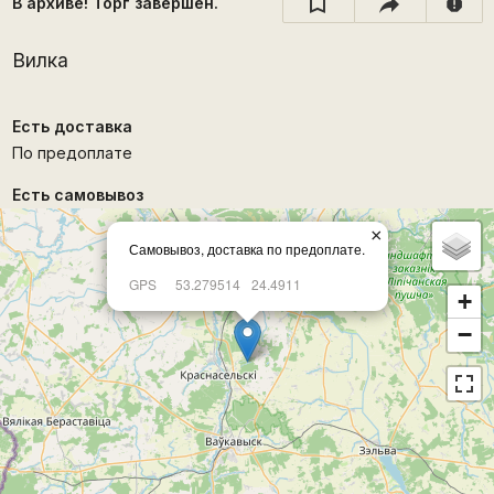
В архиве! Торг завершён.
report
Вилка
Есть доставка
По предоплате
Есть самовывоз
×
Самовывоз, доставка по предоплате.
GPS
53.279514
24.4911
+
−