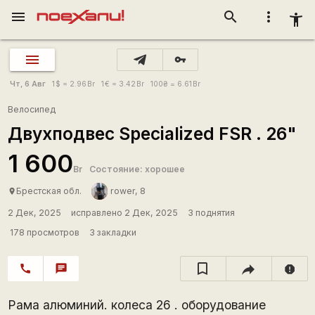
menu
search
more_vert
accessibility_new
vpn_key
Чт, 6 Авг
1
$
= 2.96
Br
1
€
= 3.42
Br
100
₴
= 6.61
Br
Велосипед
Двухподвес Specialized FSR . 26"
1 600
Br
Состояние: хорошее
Брестская обл.
rower, 8
place
2 Дек, 2025
исправлено 2 Дек, 2025
3 поднятия
178 просмотров
3 закладки
call
chat
report
Рама алюминий. колеса 26 . оборудование