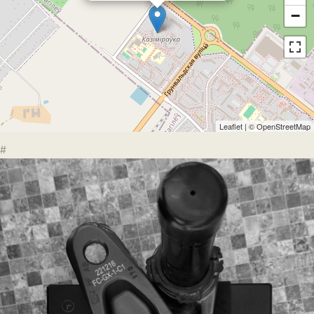
−
Leaflet
| ©
OpenStreetMap
#