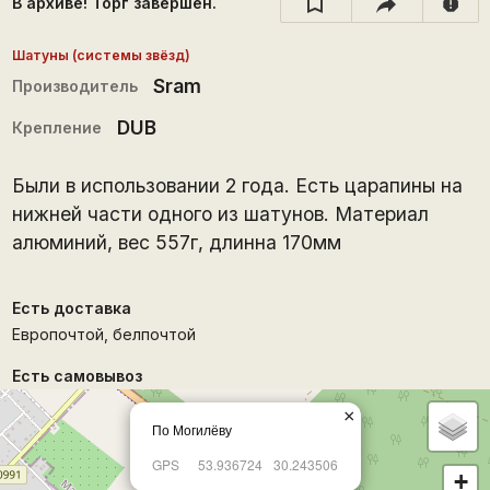
В архиве! Торг завершён.
report
Шатуны (системы звёзд)
Sram
Производитель
DUB
Крепление
Были в использовании 2 года. Есть царапины на
нижней части одного из шатунов. Материал
алюминий, вес 557г, длинна 170мм
Есть доставка
Европочтой, белпочтой
Есть самовывоз
×
По Могилёву
GPS
53.936724
30.243506
+