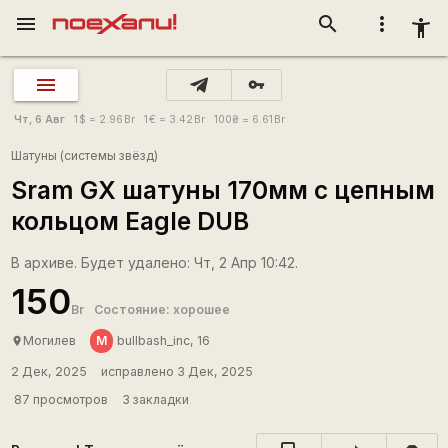
menu
search
more_vert
accessibility_new
vpn_key
Чт, 6 Авг
1
$
= 2.96
Br
1
€
= 3.42
Br
100
₴
= 6.61
Br
Шатуны (системы звёзд)
Sram GX шатуны 170мм с цепным
кольцом Eagle DUB
В архиве. Будет удалено: Чт, 2 Апр 10:42.
150
Br
Состояние: хорошее
М
Могилев
bullbash_inc, 16
place
2 Дек, 2025
исправлено 3 Дек, 2025
87 просмотров
3 закладки