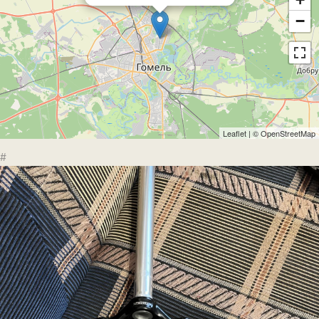
−
Leaflet
| ©
OpenStreetMap
#