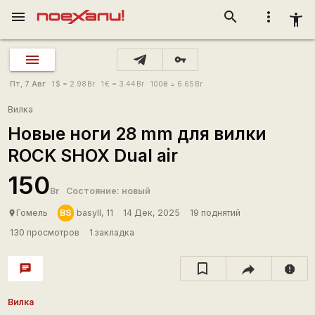
menu
search
more_vert
accessibility_new
vpn_key
Пт, 7 Авг
1
$
= 2.98
Br
1
€
= 3.44
Br
100
₴
= 6.65
Br
Вилка
Новые ноги 28 mm для вилки
ROCK SHOX Dual air
150
Br
Состояние: новый
BS
Гомель
basyll, 11
14 Дек, 2025
19 поднятий
place
130 просмотров
1 закладка
chat
report
Вилка