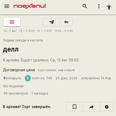
menu
search
more_vert
accessibility_new
vpn_key
Пт, 7 Авг
1
$
= 2.96
Br
1
€
= 3.41
Br
100
₴
= 6.61
Br
Задние звёзды и кассеты
делл
В архиве. Будет удалено: Ср, 12 Авг 08:03.
Договорная цена
Состояние: как новый
S
Беларусь
sram xo, 749
25 Дек, 2025
исправлено 14 Апр
place
100 поднятий
89 просмотров
1 закладка
В архиве! Торг завершён.
report