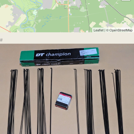
Leaflet
| ©
OpenStreetMap
#