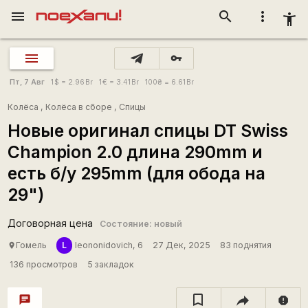
menu
search
more_vert
accessibility_new
vpn_key
Пт, 7 Авг
1
$
= 2.96
Br
1
€
= 3.41
Br
100
₴
= 6.61
Br
Колёса
,
Колёса в сборе
,
Спицы
Новые оригинал спицы DT Swiss
Champion 2.0 длина 290mm и
есть б/у 295mm (для обода на
29")
Договорная цена
Состояние: новый
L
Гомель
leononidovich, 6
27 Дек, 2025
83 поднятия
place
136 просмотров
5 закладок
chat
report