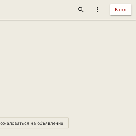
search
more_vert
Вход
ожаловаться на объявление