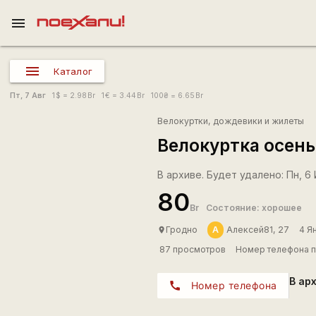
menu
Каталог
Пт, 7 Авг
1
$
= 2.98
Br
1
€
= 3.44
Br
100
₴
= 6.65
Br
Велокуртки, дождевики и жилеты
Велокуртка осень
В архиве. Будет удалено: Пн, 6 
80
Br
Состояние: хорошее
А
Гродно
Алексей81, 27
4 Я
place
87 просмотров
Номер телефона п
В ар
call
Номер телефона