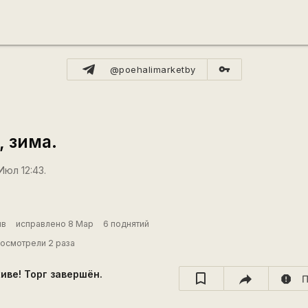
vpn_key
@poehalimarketby
, зима.
Июл 12:43.
нв
исправлено 8 Мар
6 поднятий
осмотрели 2 раза
хиве! Торг завершён.
report
П