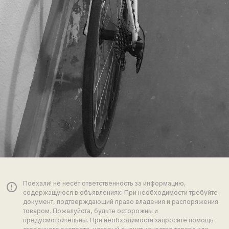
Поехали! не несёт ответственность за информацию,
error_outline
содержащуюся в объявлениях. При необходимости требуйте
документ, подтверждающий право владения и распоряжения
товаром. Пожалуйста, будьте осторожны и
предусмотрительны. При необходимости запросите помощь