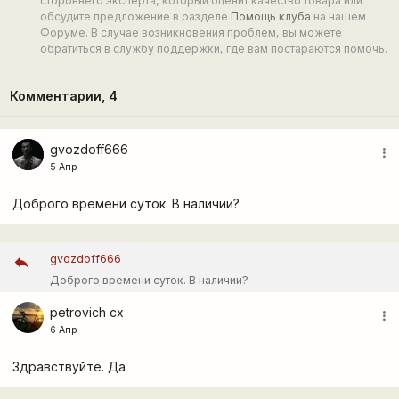
стороннего эксперта, который оценит качество товара или
обсудите предложение в разделе
Помощь клуба
на нашем
Форуме. В случае возникновения проблем, вы можете
обратиться в службу поддержки, где вам постараются помочь.
Комментарии,
4
gvozdoff666
more_vert
5 Апр
Доброго времени суток. В наличии?
gvozdoff666
Доброго времени суток. В наличии?
petrovich cx
more_vert
6 Апр
Здравствуйте. Да