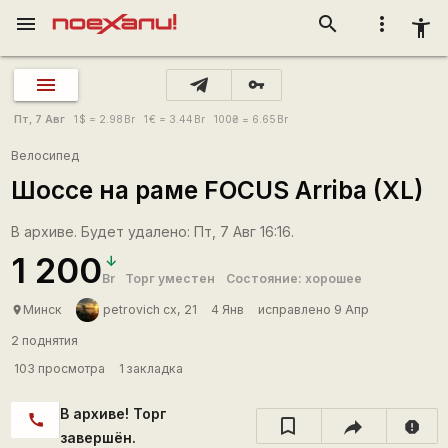
menu
search
more_vert
accessibility_new
vpn_key
Пт, 7 Авг
1
$
= 2.98
Br
1
€
= 3.44
Br
100
₴
= 6.65
Br
Велосипед
Шоссе на раме FOCUS Arriba (XL)
В архиве. Будет удалено: Пт, 7 Авг 16:16.
1 200
Br
Торг уместен
Состояние: хорошее
Минск
petrovich cx, 21
4 Янв
исправлено 9 Апр
place
2 поднятия
103 просмотра
1 закладка
В архиве! Торг
call
report
завершён.