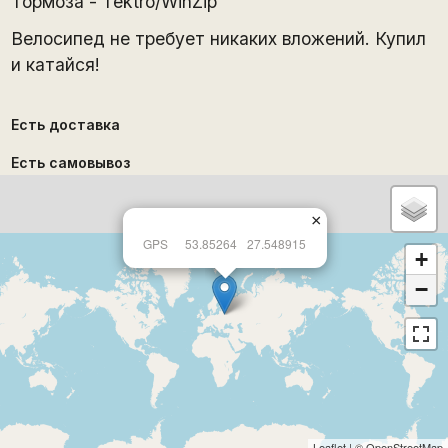
Тормоза - Tektro/WinZip
Велосипед не требует никаких вложений. Купил
и катайся!
Есть доставка
Есть самовывоз
×
GPS
53.85264
27.548915
+
−
Leaflet
| ©
OpenStreetMap