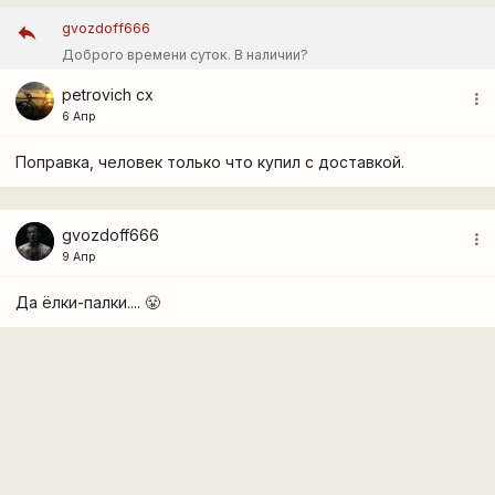
gvozdoff666
Доброго времени суток. В наличии?
petrovich cx
more_vert
6 Апр
Поправка, человек только что купил с доставкой.
gvozdoff666
more_vert
9 Апр
Да ёлки-палки.... 😤