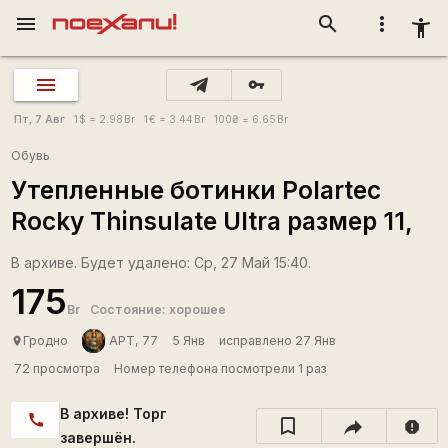
menu
search
more_vert
accessibility_new
vpn_key
Пт, 7 Авг
1
$
= 2.98
Br
1
€
= 3.44
Br
100
₴
= 6.65
Br
Обувь
Утепленные ботинки Polartec
Rocky Thinsulate Ultra размер 11,
В архиве. Будет удалено: Ср, 27 Май 15:40.
175
Br
Состояние: хорошее
Гродно
APT, 77
5 Янв
исправлено 27 Янв
place
72 просмотра
Номер телефона посмотрели 1 раз
В архиве! Торг
call
report
завершён.