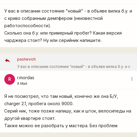
У вас в описании состояние "новый" - в объяве вилка б.у. и
с криво собранным демпфером (неизвестной
работоспособности).
Сколько она б.у. или примерный пробег? Какая версия
чарджера стоит? Ну или серийник напишите.
pashevich
У вас в описании состояние "новый" - в объяве вилка б.у. и с
криво собранным демпфером (неизвестной
r.mordas
more_vert
R
работоспособности). Сколько она б.у. или примерный
8 Май
пробег? Какая версия чарджера стоит? Ну или серийник
Я не посмотрел, что там новый, конечно же она Б/У,
напишите.
charger 2.1, пробега около 9000.
Серий ник, тоже позже напишу, как и шток, велосипеды на
другой квартире стоят.
Также можно ее разобрать у мастера. Без проблем