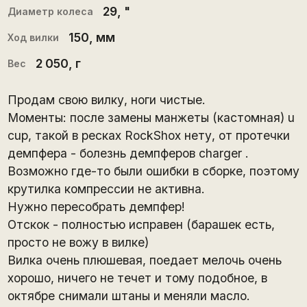
29
, "
Диаметр колеса
150
, мм
Ход вилки
2 050
, г
Вес
Продам свою вилку, ноги чистые.
Моменты: после замены манжеты (кастомная) u
cup, такой в ресках RockShox нету, от протечки
демпфера - болезнь демпферов charger .
Возможно где-то были ошибки в сборке, поэтому
крутилка компрессии не активна.
Нужно пересобрать демпфер!
Отскок - полностью исправен (барашек есть,
просто не вожу в вилке)
Вилка очень плюшевая, поедает мелочь очень
хорошо, ничего не течет и тому подобное, в
октябре снимали штаны и меняли масло.