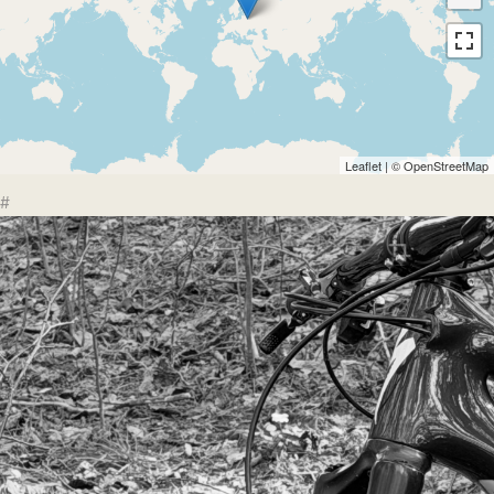
Leaflet
| ©
OpenStreetMap
#