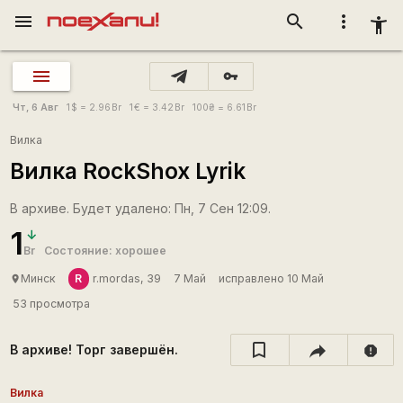
menu
search
more_vert
accessibility_new
vpn_key
Чт, 6 Авг
1
$
= 2.96
Br
1
€
= 3.42
Br
100
₴
= 6.61
Br
Вилка
Вилка RockShox Lyrik
В архиве. Будет удалено: Пн, 7 Сен 12:09.
1
Br
Состояние: хорошее
R
Минск
r.mordas, 39
7 Май
исправлено 10 Май
place
53 просмотра
В архиве! Торг завершён.
report
Вилка