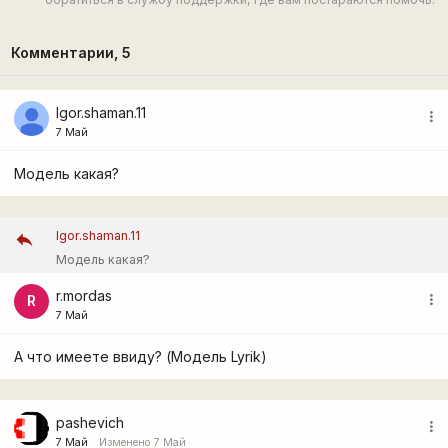
Комментарии,
5
Igor.shaman.11
more_vert
7 Май
Модель какая?
Igor.shaman.11
Модель какая?
r.mordas
more_vert
R
7 Май
А что имеете ввиду? (Модель Lyrik)
pashevich
more_vert
7 Май
Изменено 7 Май